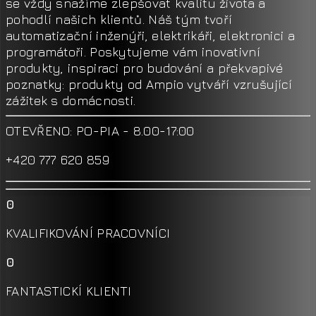
se vždy snažíme zlepšovat kvalitu života a
pohodlí našich klientů. Náš tým tvoří
automatizační inženýři, elektrikáři, elektronici a
programátoři. Poskytujeme vám inovativní
produkty, inspiraci pro budování a překvapivé
poznatky: produkty od Ampio vytváří vzrušující
zážitek s domácnosti.
OTEVŘENO: PO-PIA - 8.00-17:00
+420 777 620 859
0
KVALIFIKOVÁNÍ PRACOVNÍCI
0
FANTASTICKÍ KLIENTI