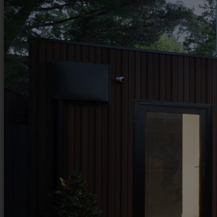
Kariéra a spolupráce
Kariera u nás
Technik
Architekt
Developer
Hotel
Funkce
Systém Ampio
Osvětlení
Vytápění a větrání
Brány a rolety
Zabezpečení
Zahrada
Multimédia
Mobilní aplikace