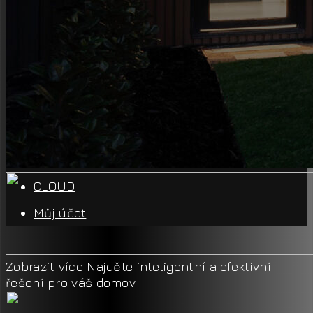
Ovládání vašeho domu
Navrhnite si
Návrhář panelů
Produkty
Návrhář panelů
Kontakt
CLOUD
Můj účet
Zobrazit více
Najděte inteligentní a efektivní
řešení pro váš domov