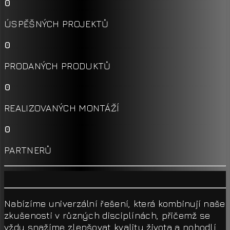
0
ÚSPĚŠNÝCH PROJEKTŮ
0
PRODANÝCH PRODUKTŮ
0
REALIZOVANÝCH MONTÁŽÍ
0
PARTNERŮ
Nabízíme univerzální řešení, která kombinují naše
zkušenosti v různých disciplínách, přičemž se
vždy snažíme zlepšovat kvalitu života a pohodlí