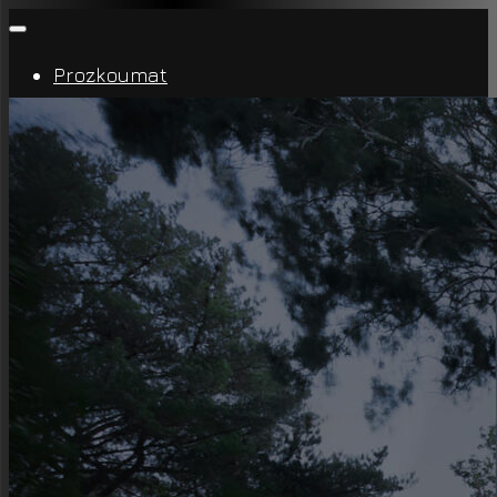
Prozkoumat
Značka
Kariéra a spolupráce
Značka Ampio
O nas
Spolupráce
Kontaktujte nás
Aplikace a návrhy
O aplikaci
Aplikace pro Android
Aplikace pro iOS