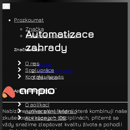
Prozkoumat
Značka
Automatizace
Kariéra a spolupráce
zahrady
Značka Ampio
O nas
Home
Spolupráce
Ampio funkcie
Kontaktujte nás
Zahrada
Aplikace a návrhy
O aplikaci
Nabízíme univerzální řešení, která kombinují naše
Aplikace pro Android
zkušenosti v různých disciplínách, přičemž se
Aplikace pro iOS
vždy snažíme zlepšovat kvalitu života a pohodlí