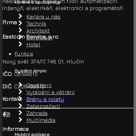
našich klientů. Náš tým tvoří automatizační
Kariéra a spolupráce
inženýři, elektrikáři, elektronici a programátoři.
Kariera u nás
Firma
Technik
Architekt
Eastcom Service, s.r.o.
:
Developer
Hotel
Funkce
Nový svět 374/17, 748 01, Hlučín
Systém Ampio
IČO
: 06199615
Osvětlení
DIČ
: CZ06199515
Vytápění a větrání
Kontakt
:
+420 777 620 859
Brány a rolety
Zabezpečení
Zahrada
Multimédia
Informace
Mobilní aplikace