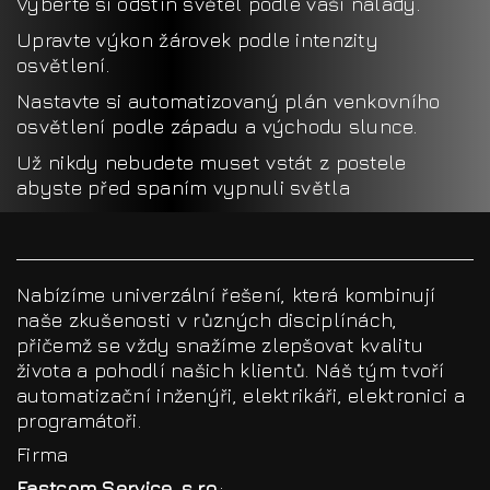
Vyberte si odstín světel podle vaší nálady.
Upravte výkon žárovek podle intenzity
osvětlení.
Nastavte si automatizovaný plán venkovního
osvětlení podle západu a východu slunce.
Už nikdy nebudete muset vstát z postele
abyste před spaním vypnuli světla
Nabízíme univerzální řešení, která kombinují
naše zkušenosti v různých disciplínách,
přičemž se vždy snažíme zlepšovat kvalitu
života a pohodlí našich klientů. Náš tým tvoří
automatizační inženýři, elektrikáři, elektronici a
programátoři.
Firma
Eastcom Service, s.r.o.
: