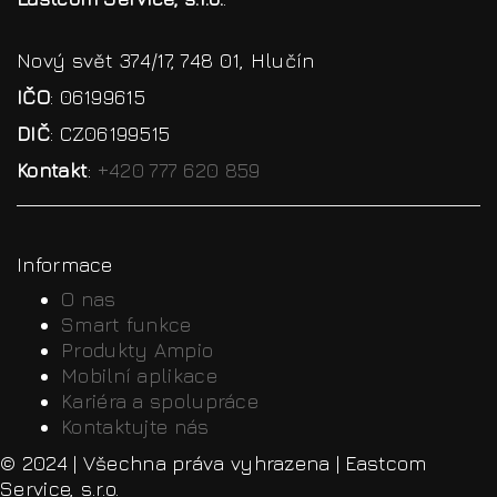
Nový svět 374/17, 748 01, Hlučín
IČO
: 06199615
DIČ
: CZ06199515
Kontakt
:
+420 777 620 859
Informace
O nas
Smart funkce
Produkty Ampio
Mobilní aplikace
Kariéra a spolupráce
Kontaktujte nás
© 2024 | Všechna práva vyhrazena | Eastcom
Service, s.r.o.