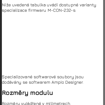
Níže uvedená tabulka uvádí dostupné varianty
specializace firmwaru M-CON-232-s:
Kód
název
Popis
specializace
Integrace s poplašným
01
INTEGRA
systémem Satel Integra.
Univerzální jednosměrné
UNI-
03
integrace – odesílání
ONEWAY
libovolných příkazů.
Integrace se systémem
12
ČAS-INT
Wekta.
Specializované softwarové soubory jsou
dodávány se softwarem Ampio Designer.
Rozměry modulu
Rozměry vyjádřené v milimetrech.