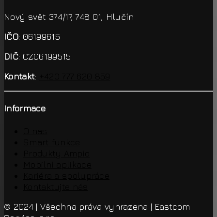
Nový svět 374/17, 748 01, Hlučín
IČO
: 06199615
DIČ
: CZ06199515
Kontakt
:
+420 777 620 859
Informace
O nas
Smart funkce
Produkty Ampio
Mobilní aplikace
Kariéra a spolupráce
Kontaktujte nás
© 2024 | Všechna práva vyhrazena | Eastcom