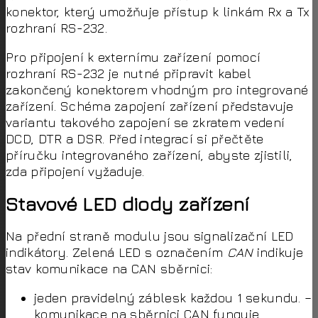
konektor, který umožňuje přístup k linkám Rx a Tx
rozhraní RS-232.
Pro připojení k externímu zařízení pomocí
rozhraní RS-232 je nutné připravit kabel
zakončený konektorem vhodným pro integrované
zařízení. Schéma zapojení zařízení představuje
variantu takového zapojení se zkratem vedení
DCD, DTR a DSR. Před integrací si přečtěte
příručku integrovaného zařízení, abyste zjistili,
zda připojení vyžaduje.
Stavové LED diody zařízení
Na přední straně modulu jsou signalizační LED
indikátory. Zelená LED s označením
CAN
indikuje
stav komunikace na CAN sběrnici:
jeden pravidelný záblesk každou 1 sekundu. –
komunikace na sběrnici CAN funguje