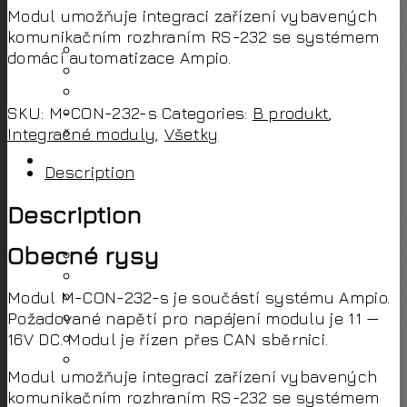
Kariéra a spolupráce
Modul umožňuje integraci zařízení vybavených
komunikačním rozhraním RS-232 se systémem
Kariera u nás
domácí automatizace Ampio.
Technik
Architekt
Developer
SKU:
M-CON-232-s
Categories:
B produkt
,
Hotel
Integračné moduly
,
Všetky
Funkce
Description
Description
Systém Ampio
Obecné rysy
Osvětlení
Vytápění a větrání
Brány a rolety
Modul M-CON-232-s je součástí systému Ampio.
Zabezpečení
Požadované napětí pro napájení modulu je 11 —
Zahrada
16V DC. Modul je řízen přes CAN sběrnici.
Multimédia
Modul umožňuje integraci zařízení vybavených
komunikačním rozhraním RS-232 se systémem
Mobilní aplikace