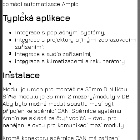
domácí automatizace Ampio.
Ovládání vašeho domu
Typická aplikace
Navrhnite si
Integrace s poplašnými systémy;
integrace s projektory a jinými zobrazovacími
Návrhář panelů
zařízeními;
Produkty
integrace s audio zařízeními;
integrace s klimatizacemi a rekuperátory.
Návrhář panelů
Kontakt
Instalace
CLOUD
Modul je určen pro montáž na 35mm DIN lištu.
Můj účet
Šířka modulu je 35 mm, 2 mezery/moduly v DB.
Aby bylo možné modul spustit, musí být
připojen ke sběrnici CAN. Sběrnice systému
Ampio se skládá ze čtyř vodičů – dvou pro
napájení a dvou pro komunikaci mezi moduly.
Kromě konektoru sběrnice CAN má zařízení